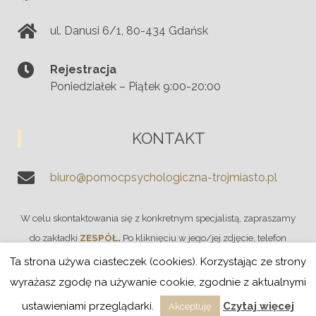
ul. Danusi 6/1
,
80-434
Gdańsk
Rejestracja
Poniedziałek – Piątek 9:00-20:00
KONTAKT
biuro@pomocpsychologiczna-trojmiasto.pl
W celu skontaktowania się z konkretnym specjalistą, zapraszamy
do zakładki
ZESPÓŁ
.
Po kliknięciu w jego/jej zdjęcie, telefon
znajduje się pod opisem.
Ta strona używa ciasteczek (cookies). Korzystając ze strony
wyrażasz zgodę na używanie cookie, zgodnie z aktualnymi
2018 © Copyright gogler.pl
ustawieniami przeglądarki.
Czytaj więcej
Akceptuję