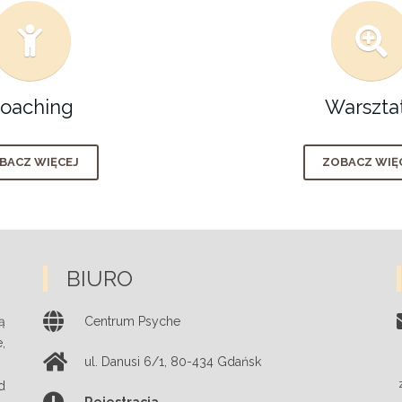
oaching
Warszta
BACZ WIĘCEJ
ZOBACZ WIĘ
BIURO
ą
Centrum Psyche
,
ul. Danusi 6/1
,
80-434
Gdańsk
d