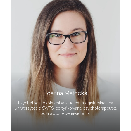
Joanna Małecka
Psycholog, absolwentka studiów magisterskich na
Uniwersytecie SWPS, certyfikowana psychoterapeutka
poznawczo-behawioralna.