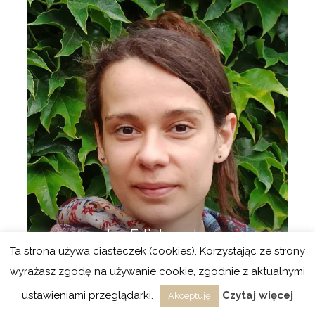
Iga Erlichowska
Ta strona używa ciasteczek (cookies). Korzystając ze strony
Psycholog, psychoterapeutka Gestalt w trakcie
wyrażasz zgodę na używanie cookie, zgodnie z aktualnymi
certyfikacji w Instytucie Integralnej Psychoterapii
Gestalt w Krakowie.
ustawieniami przeglądarki.
Czytaj więcej
Akceptuję