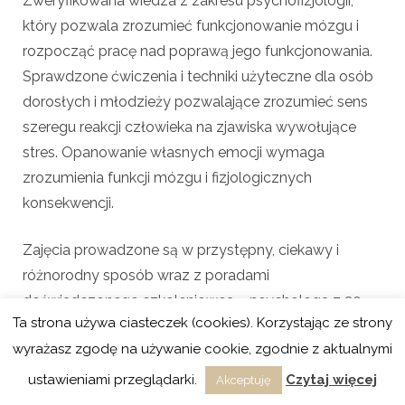
Zweryfikowana wiedza z zakresu psychofizjologii,
który pozwala zrozumieć funkcjonowanie mózgu i
rozpocząć pracę nad poprawą jego funkcjonowania.
Sprawdzone ćwiczenia i techniki użyteczne dla osób
dorosłych i młodzieży pozwalające zrozumieć sens
szeregu reakcji człowieka na zjawiska wywołujące
stres. Opanowanie własnych emocji wymaga
zrozumienia funkcji mózgu i fizjologicznych
konsekwencji.
Zajęcia prowadzone są w przystępny, ciekawy i
różnorodny sposób wraz z poradami
doświadczonego szkoleniowca – psychologa z 20
Ta strona używa ciasteczek (cookies). Korzystając ze strony
letnią praktyką.
wyrażasz zgodę na używanie cookie, zgodnie z aktualnymi
ustawieniami przeglądarki.
Czytaj więcej
Akceptuję