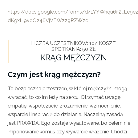
https://docs.google.com/forms/d/1YYWnqu6fi2_Le9e
dKgxt-9vdO246VjVTWzz9RZWzc
LICZBA UCZESTNIKÓW: 10/ KOSZT
SPOTKANIA: 50 ZŁ
KRĄG MĘŻCZYZN
Czym jest krąg mężczyzn?
To bezpieczna przestrzeń, w której mężczyźni mogą
wyrażać, to co im leży na sercu. Otrzymać uwagę,
empatię, współczucie, zrozumienie, wzmocnienie,
wsparcie i inspirację do działania. Naczelną zasadą
jest PRAWDA. Ego zostaje wyautowane, bo celem nie
imponowanie komuś czy wywarcie wrażenie. Chodzi