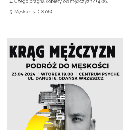
Czego pragną kobiety od mężczyzn? (4.06)
Męska siła (18.06)