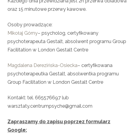
Każdego dnia przewidziana jest 2h przerwa obiadowa
oraz 15 minutowe przerwy kawowe.
Osoby prowadzące:
Mikołaj Górny
– psycholog, certyfikowany
psychoterapeuta Gestalt, absolwent programu Group
Facilitation w London Gestalt Centre
Magdalena Derezińska-Osiecka
– certyfikowana
psychoterapeutka Gestalt, absolwentka programu
Group Facilitation w London Gestalt Centre
Kontakt: tel. 665576697 lub
warsztaty.centrumpsyche@gmail.com
Zapraszamy do zapisu poprzez formularz
Google: